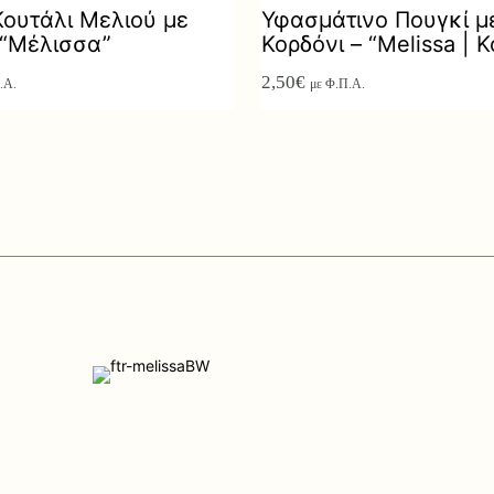
Κουτάλι Μελιού με
Υφασμάτινο Πουγκί μ
“Μέλισσα”
Κορδόνι – “Melissa | K
2,50
€
.Α.
με Φ.Π.Α.