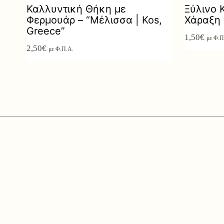
Καλλυντική Θήκη με
Ξύλινο 
Φερμουάρ – “Μέλισσα | Kos,
Χάραξη 
Greece”
1,50
€
με Φ.Π
2,50
€
με Φ.Π.Α.